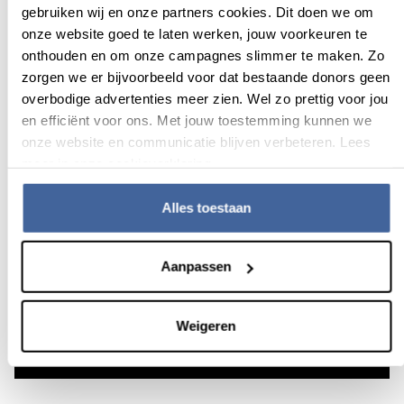
gebruiken wij en onze partners cookies. Dit doen we om
onze website goed te laten werken, jouw voorkeuren te
onthouden en om onze campagnes slimmer te maken. Zo
zorgen we er bijvoorbeeld voor dat bestaande donors geen
Wat is je e-mailadres?
overbodige advertenties meer zien. Wel zo prettig voor jou
en efficiënt voor ons. Met jouw toestemming kunnen we
Een werkend e-mailadres is nodig om jouw donatie-
onze website en communicatie blijven verbeteren. Lees
afspraken te regelen. Let goed op dat je het zonder fouten
meer in onze cookieverklaring.
invoert.
Alles toestaan
E-mailadres
Aanpassen
Weigeren
Ga verder