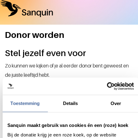
Donor worden
Stel jezelf even voor
Zo kunnen we kijken of je al eerder donor bent geweest en
de juiste leeftijd hebt.
Je kunt je aanmelden als nieuwe donor vanaf je 18de tot en
met je 64ste.
Don't speak Dutch? Change the language to English
here
.
Toestemming
Details
Over
Wat is je geboortedatum?
Sanquin maakt gebruik van cookies én een (roze) koek
Geboortedatum
Bij de donatie krijg je een roze koek, op de website